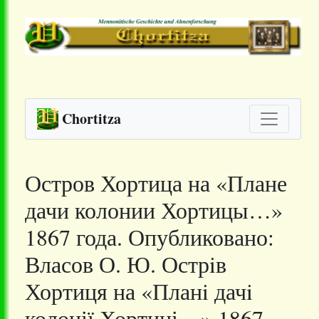
Chortitza
Остров Хортица на «Плане
дачи колонии Хортицы…»
1867 года. Опубликовано:
Власов О. Ю. Острiв
Хортиця на «Планi дачi
колонії Хортиці…» 1867