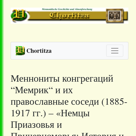
Chortitza
Меннониты конгрегаций
“Мемрик“ и их
православные соседи (1885-
1917 гг.) – «Немцы
Приазовья и
Причерноморья: История и